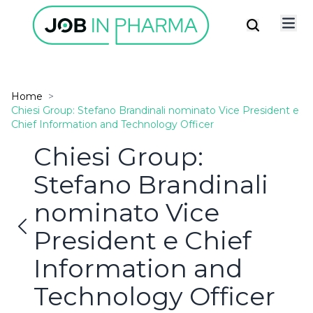
Home
>
Chiesi Group: Stefano Brandinali nominato Vice President e
Chief Information and Technology Officer
Chiesi Group:
Stefano Brandinali
✕
Possiedi già un account?
ISCRIVITI ALLA
nominato Vice
newsletter
President e Chief
Information and
Resta connesso
Accetto la privacy policy
Technology Officer
LOGIN
ISCRIVITI