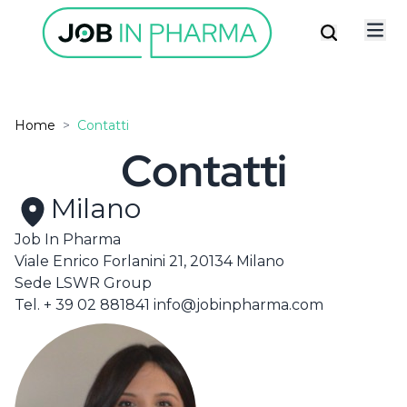
Home
>
Contatti
Contatti
✕
Possiedi già un account?
ISCRIVITI ALLA
Milano
newsletter
Job In Pharma
Viale Enrico Forlanini 21, 20134 Milano
Resta connesso
Sede LSWR Group
Accetto la privacy policy
Tel. + 39 02 881841 info@jobinpharma.com
LOGIN
ISCRIVITI
Hai dimenticato la password ?
Non sei ancora registrato?
REGISTRATI COME AZIENDA