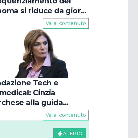
sequenziamento del
oma si riduce da giorni
oche ore
Vai al contenuto
dazione Tech e
medical: Cinzia
chese alla guida
l'ente
Vai al contenuto
APERTO