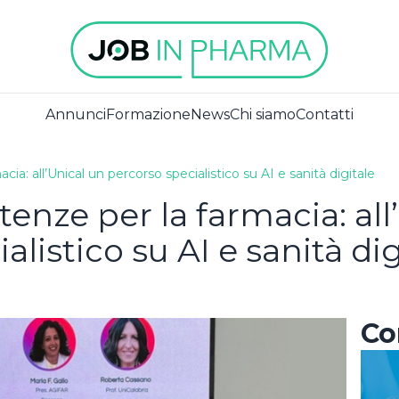
Annunci
Formazione
News
Chi siamo
Contatti
: all’Unical un percorso specialistico su AI e sanità digitale
ISCRIVITI ALLA
nze per la farmacia: all
newsletter
iedi già un
alistico su AI e sanità dig
unt?
Non sei an
Accetto la privacy policy
registrato?
Co
ISCRIVITI
REGISTRATI COME AZIENDA
nesso