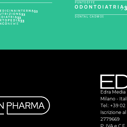
Edra Media S.
Milano - Ital
Tel.: +39 0
Iscrizione a
2779669
P. IVA e C.