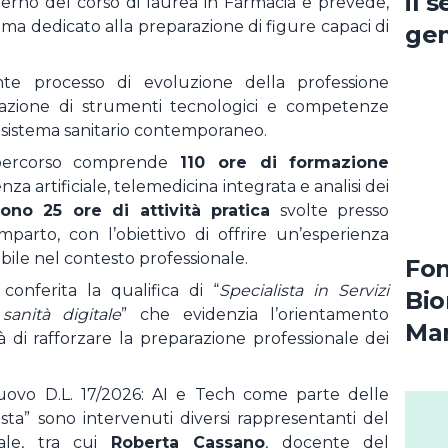
il 
nterno del corso di laurea in Farmacia e prevede,
a dedicato alla preparazione di figure capaci di
gen
a p
cente processo di evoluzione della professione
grazione di strumenti tecnologici e competenze
il sistema sanitario contemporaneo.
l percorso comprende
110 ore di formazione
nza artificiale, telemedicina integrata e analisi dei
ono 25 ore di attività pratica
svolte presso
arto, con l’obiettivo di offrire un’esperienza
ile nel contesto professionale.
Fon
onferita la qualifica di “
Specialista in Servizi
Bio
anità digitale
” che evidenzia l’orientamento
Mar
ntà di rafforzare la preparazione professionale dei
del
uovo D.L. 17/2026: AI e Tech come parte delle
ta” sono intervenuti diversi rappresentanti del
ale, tra cui
Roberta Cassano
, docente del