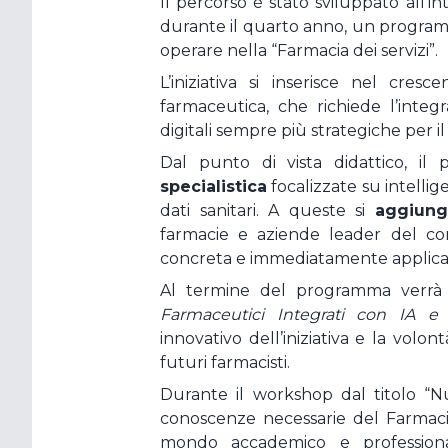
Il percorso è stato sviluppato all’i
durante il quarto anno, un programm
operare nella “Farmacia dei servizi”.
L’iniziativa si inserisce nel cres
farmaceutica, che richiede l’inte
digitali sempre più strategiche per 
Dal punto di vista didattico, i
specialistica
focalizzate su intellige
dati sanitari. A queste si
aggiung
farmacie e aziende leader del comp
concreta e immediatamente applicab
Al termine del programma verrà c
Farmaceutici Integrati con IA e s
innovativo dell’iniziativa e la volo
futuri farmacisti.
Durante il workshop dal titolo “N
conoscenze necessarie del Farmacis
mondo accademico e profession