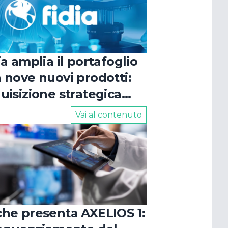
O
ia amplia il portafoglio
 nove nuovi prodotti:
uisizione strategica
le aree cardiologia e
Vai al contenuto
logia
he presenta AXELIOS 1: