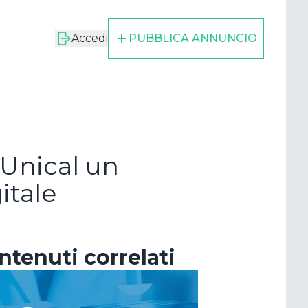
Accedi
PUBBLICA ANNUNCIO
’Unical un
itale
cora
ntenuti correlati