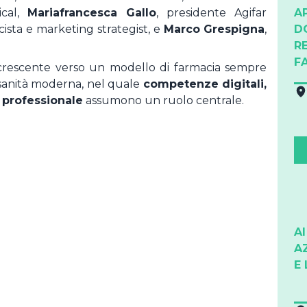
ical,
Mariafrancesca Gallo
, presidente Agifar
A
cista e marketing strategist, e
Marco Grespigna
,
D
R
F
 crescente verso un modello di farmacia sempre
 sanità moderna, nel quale
competenze digitali,
 professionale
assumono un ruolo centrale.
A
A
E 