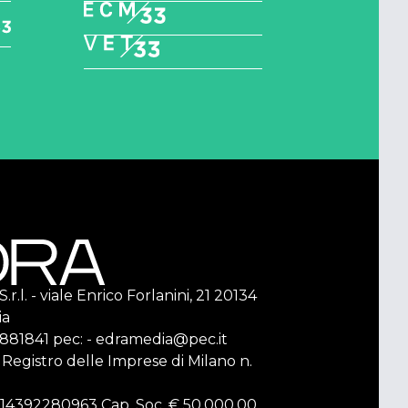
r.l. - viale Enrico Forlanini, 21 20134
ia
2 881841 pec: - edramedia@pec.it
l Registro delle Imprese di Milano n.
F. 14392280963 Cap. Soc. € 50.000,00