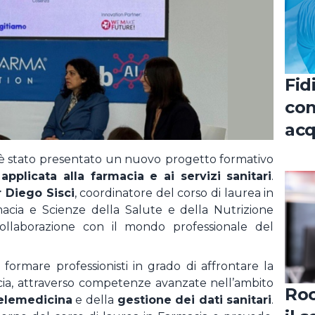
REGISTRATI COME CANDIDAT
LOGIN
ato la password ?
Fid
con
acq
nel
è stato presentato un nuovo
progetto formativo
uro
applicata alla farmacia e ai servizi sanitari
.
 Diego Sisci
, coordinatore del corso di laurea in
acia e Scienze della Salute e della Nutrizione
 collaborazione con il mondo professionale del
 formare professionisti in grado di affrontare la
acia, attraverso competenze avanzate nell’ambito
Roc
elemedicina
e della
gestione dei dati sanitari
.