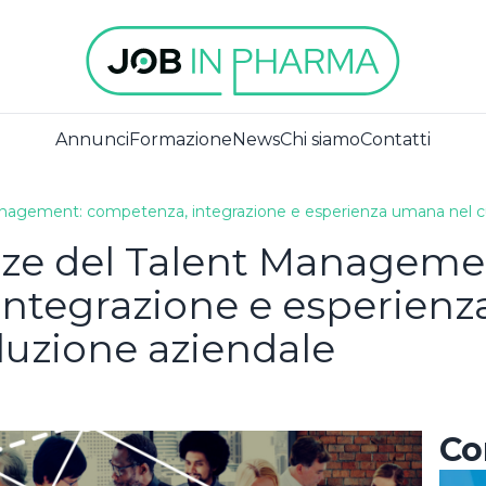
Annunci
Formazione
News
Chi siamo
Contatti
agement: competenza, integrazione e esperienza umana nel cuo
ze del Talent Manageme
ISCRIVITI ALLA
newsletter
ntegrazione e esperienz
iedi già un
luzione aziendale
unt?
Non sei an
Accetto la privacy policy
registrato?
ISCRIVITI
Co
REGISTRATI COME AZIENDA