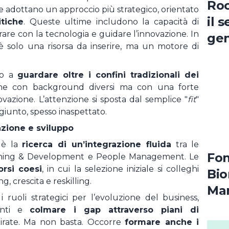
Roc
e adottano un approccio più strategico, orientato
il 
tiche
. Queste ultime includono la capacità di
are con la tecnologia e guidare l’innovazione. In
gen
 è solo una risorsa da inserire, ma un motore di
a p
no a
guardare oltre i confini tradizionali dei
one con background diversi ma con una forte
ovazione. L’attenzione si sposta dal semplice "
fit
"
giunto, spesso inaspettato.
azione e sviluppo
 è la
ricerca di un’integrazione fluida
tra le
Fon
earning & Development e People Management. Le
orsi coesi
, in cui la selezione iniziale si colleghi
Bio
, crescita e reskilling.
Mar
i ruoli strategici per l’evoluzione del business,
del
anti e
colmare i gap attraverso piani di
irate. Ma non basta. Occorre
formare anche i