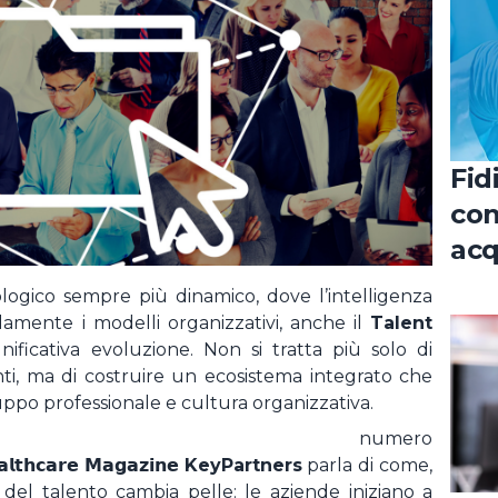
nesso
REGISTRATI COME CANDIDAT
LOGIN
ato la password ?
Fid
con
acq
nel
ogico sempre più dinamico, dove l’intelligenza
uro
damente i modelli organizzativi, anche il
Talent
ificativa evoluzione. Non si tratta più solo di
enti, ma di costruire un ecosistema integrato che
luppo professionale e cultura organizzativa.
timo numero
𝗹𝘁𝗵𝗰𝗮𝗿𝗲
𝗠𝗮𝗴𝗮𝘇𝗶𝗻𝗲
KeyPartners
parla di come,
 del talento cambia pelle: le aziende iniziano a