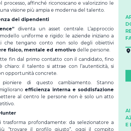
l processo, affinché riconoscano e valorizzino le
a visione più ampia e moderna del talento.
A
ienza dei dipendenti
D
ence”
diventa un asset centrale. L’approccio
R
modello uniforme e rigido: le aziende iniziano a
F
ati che tengano conto non solo degli obiettivi
re fisico, mentale ed emotivo
delle persone.
tte fin dal primo contatto con il candidato, fino
 chiaro: il talento si attrae con l’autenticità, si
 con opportunità concrete.
pioniere di questo cambiamento. Stanno
migliorano
efficienza interna e soddisfazione
ettere al centro le persone non è solo un atto
titivo.
A
 Hunter
A
i trasforma profondamente: da selezionatore a
E 
ù “trovare il profilo giusto”, oggi il compito