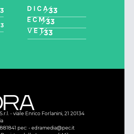
r.l. - viale Enrico Forlanini, 21 20134
ia
2 881841 pec: - edramedia@pec.it