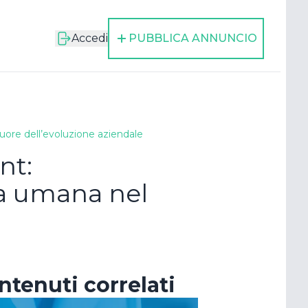
Accedi
PUBBLICA ANNUNCIO
re dell’evoluzione aziendale
nt:
a umana nel
cora
ntenuti correlati