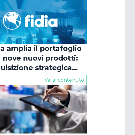
O
ia amplia il portafoglio
 nove nuovi prodotti:
uisizione strategica
le aree cardiologia e
Vai al contenuto
logia