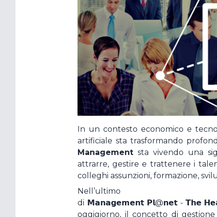
Resta con
Hai dimentic
In un contesto economico e tecnol
artificiale sta trasformando profon
Management
sta vivendo una sign
attrarre, gestire e trattenere i tal
colleghi assunzioni, formazione, svi
Nell’ul
di
𝗠𝗮𝗻𝗮𝗴𝗲𝗺𝗲𝗻𝘁
𝗣𝗹
@
𝗻𝗲𝘁
-
𝗧𝗵𝗲
𝗛𝗲
oggigiorno, il concetto di gestione