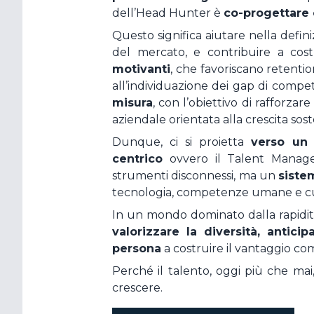
dell’Head Hunter è
co-progettare 
Questo significa aiutare nella defini
del mercato, e contribuire a cos
motivanti
, che favoriscano retenti
all’individuazione dei gap di compe
misura
, con l’obiettivo di rafforz
aziendale orientata alla crescita sost
Dunque, ci si proietta
verso un
centrico
ovvero il Talent Manag
strumenti disconnessi, ma un
siste
tecnologia, competenze umane e cul
In un mondo dominato dalla rapidit
valorizzare la diversità, antici
persona
a costruire il vantaggio co
Perché il talento, oggi più che mai,
crescere.