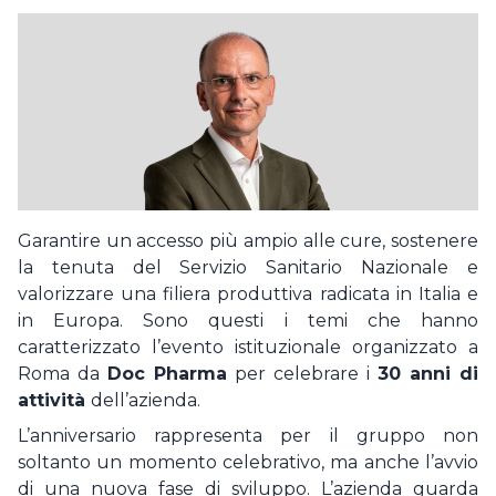
Resta connesso
Accetto la privacy policy
LOGIN
ISCRIVITI
Hai dimenticato la password ?
Non sei ancora registrato?
REGISTRATI COME AZIENDA
REGISTRATI COME CANDIDATO
Garantire un accesso più ampio alle cure, sostenere
la tenuta del Servizio Sanitario Nazionale e
valorizzare una filiera produttiva radicata in Italia e
in Europa. Sono questi i temi che hanno
caratterizzato l’evento istituzionale organizzato a
Roma da
Doc Pharma
per celebrare i
30 anni di
attività
dell’azienda.
L’anniversario rappresenta per il gruppo non
soltanto un momento celebrativo, ma anche l’avvio
di una nuova fase di sviluppo. L’azienda guarda