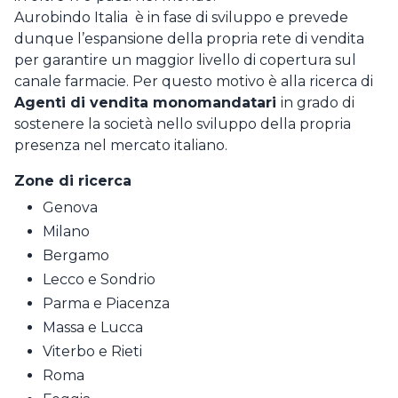
Non sei ancora registrato?
Aurobindo Italia è in fase di sviluppo e prevede
dunque l’espansione della propria rete di vendita
REGISTRATI COME AZIENDA
per garantire un maggior livello di copertura sul
canale farmacie. Per questo motivo è alla ricerca di
REGISTRATI COME CANDIDATO
Agenti di vendita monomandatari
in grado di
sostenere la società nello sviluppo della propria
presenza nel mercato italiano.
Zone di ricerca
Genova
Milano
Bergamo
Lecco e Sondrio
Parma e Piacenza
Massa e Lucca
Viterbo e Rieti
Roma