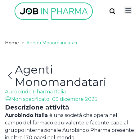
Home
>
Agenti Monomandatari
Agenti
Monomandatari
✕
Possiedi già un account?
ISCRIVITI ALLA
Aurobindo Pharma Italia
newsletter
Non specificato
| 09 dicembre 2025
Descrizione attività
VAI AL LOGIN
Aurobindo Italia
è una società che opera nel
Resta connesso
Accetto la privacy policy
campo del farmaco equivalente e facente capo al
LOGIN
gruppo internazionale Aurobindo Pharma presente
ISCRIVITI
Hai dimenticato la password ?
in oltre 170 paesi nel mondo.