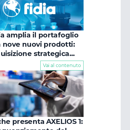
O
ia amplia il portafoglio
 nove nuovi prodotti:
uisizione strategica
le aree cardiologia e
Vai al contenuto
logia
he presenta AXELIOS 1: