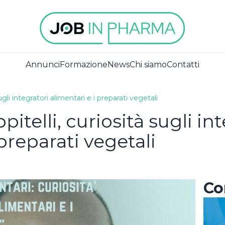
Annunci
Formazione
News
Chi siamo
Contatti
gli integratori alimentari e i preparati vegetali
ISCRIVITI ALLA
itelli, curiosità sugli int
newsletter
iedi già un
 preparati vegetali
unt?
Non sei an
Accetto la privacy policy
registrato?
Co
ISCRIVITI
REGISTRATI COME AZIENDA
nesso