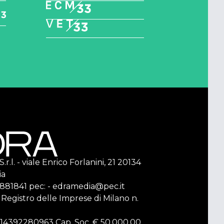
r.l. - viale Enrico Forlanini, 21 20134
ia
2 881841 pec: - edramedia@pec.it
l Registro delle Imprese di Milano n.
F. 14392280963 Cap. Soc. € 50.000,00