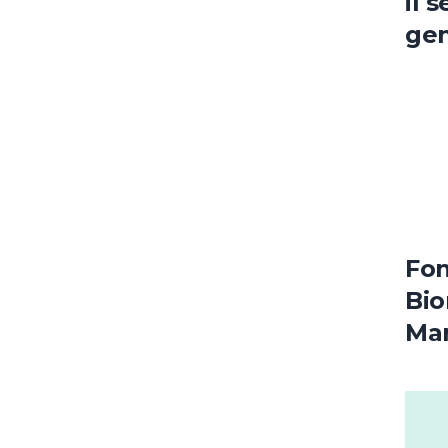
il 
gen
a p
Fon
Bio
Mar
del