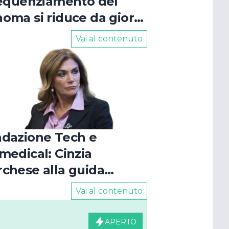
sequenziamento del
oma si riduce da giorni
oche ore
Vai al contenuto
dazione Tech e
medical: Cinzia
chese alla guida
l'ente
Vai al contenuto
APERTO