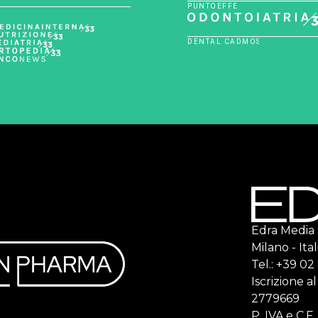
Edra Media S.
Milano - Ital
Tel.: +39 0
Iscrizione a
2779669
P. IVA e C.