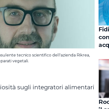
REGISTRATI COME CANDIDAT
LOGIN
ato la password ?
Fid
con
acq
nel
nsulente tecnico scientifico dell'azienda Rikrea,
uro
parati vegetali.
iosità sugli integratori alimentari
Roc