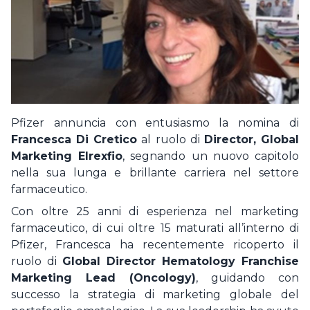
ISCRIVITI
Hai dimenticato la password ?
Non sei ancora registrato?
REGISTRATI COME AZIENDA
REGISTRATI COME CANDIDATO
Pfizer annuncia con entusiasmo la nomina di
Francesca Di Cretico
al ruolo di
Director, Global
Marketing Elrexfio
, segnando un nuovo capitolo
nella sua lunga e brillante carriera nel settore
farmaceutico.
Con oltre 25 anni di esperienza nel marketing
farmaceutico, di cui oltre 15 maturati all’interno di
Pfizer, Francesca ha recentemente ricoperto il
ruolo di
Global Director Hematology Franchise
Marketing Lead (Oncology)
, guidando con
successo la strategia di marketing globale del