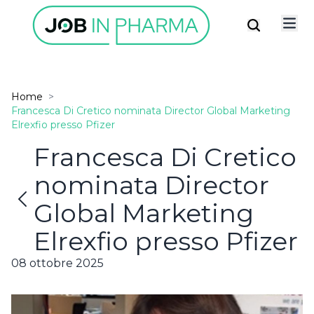
Home
>
Francesca Di Cretico nominata Director Global Marketing
Elrexfio presso Pfizer
Francesca Di Cretico
nominata Director
✕
Possiedi già un account?
Global Marketing
ISCRIVITI ALLA
newsletter
Elrexfio presso Pfizer
08 ottobre 2025
Resta connesso
Accetto la privacy policy
LOGIN