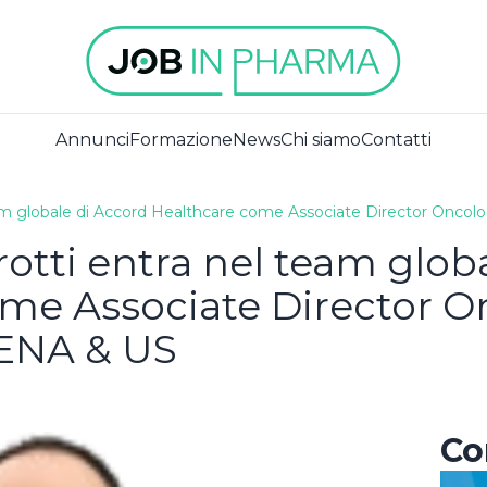
Annunci
Formazione
News
Chi siamo
Contatti
team globale di Accord Healthcare come Associate Director Onc
ISCRIVITI ALLA
otti entra nel team glob
newsletter
iedi già un
me Associate Director O
unt?
ENA & US
Non sei an
Accetto la privacy policy
registrato?
ISCRIVITI
Co
REGISTRATI COME AZIENDA
nesso