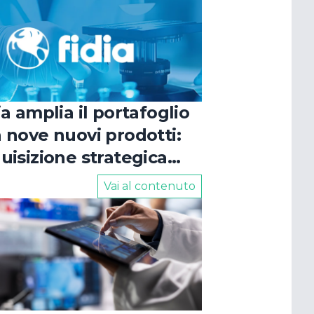
O
ia amplia il portafoglio
 nove nuovi prodotti:
uisizione strategica
le aree cardiologia e
Vai al contenuto
logia