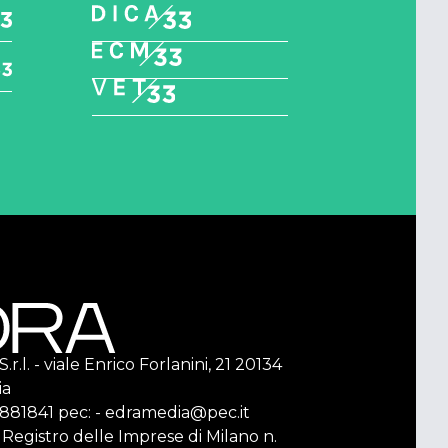
r.l. - viale Enrico Forlanini, 21 20134
ia
2 881841 pec: - edramedia@pec.it
l Registro delle Imprese di Milano n.