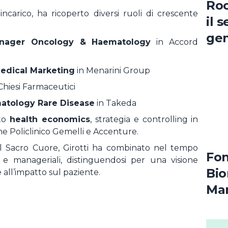
Roc
arico, ha ricoperto diversi ruoli di crescente
il 
gen
nager Oncology & Haematology
in Accord
a p
Medical Marketing
in Menarini Group
Chiesi Farmaceutici
atology Rare Disease
in Takeda
ito
health economics
, strategia e controlling in
 Policlinico Gemelli e Accenture.
del Sacro Cuore, Girotti ha combinato nel tempo
Fon
e manageriali, distinguendosi per una visione
Bio
 all’impatto sul paziente.
Mar
del