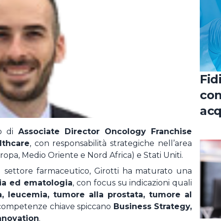
REGISTRATI COME CANDIDAT
LOGIN
ato la password ?
Fid
con
acq
nel
lo di
Associate Director Oncology Franchise
uro
lthcare
, con responsabilità strategiche nell’area
pa, Medio Oriente e Nord Africa) e Stati Uniti.
l settore farmaceutico, Girotti ha maturato una
ia ed ematologia
, con focus su indicazioni quali
, leucemia, tumore alla prostata, tumore al
e competenze chiave spiccano
Business Strategy,
novation
.